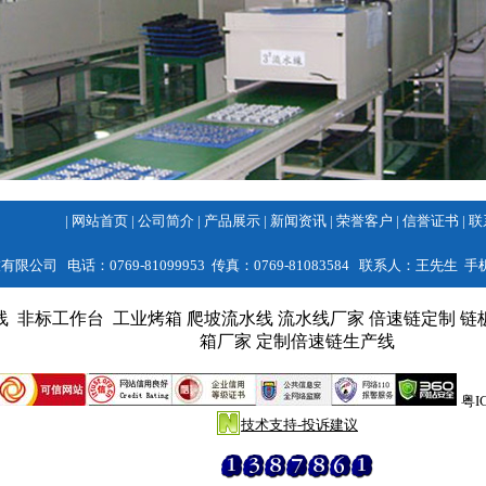
|
网站首页
|
公司简介
|
产品展示
|
新闻资讯
|
荣誉客户
|
信誉证书
|
联
 电话：0769-81099953 传真：0769-81083584 联系人：王先生 手机：
线
非标工作台
工业烤箱
爬坡流水线
流水线厂家
倍速链定制
链
箱厂家
定制倍速链生产线
粤I
技术支持-投诉建议