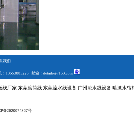
系我们
|
13553885226 邮箱：
detaihe@163.com
板线厂家
东莞滚筒线
东莞流水线设备
广州流水线设备
喷漆水帘
CP备2020074867号